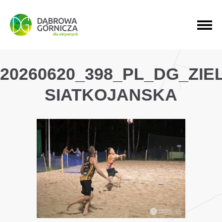
PRZEJDŹ DO MENU GŁÓWNEGO
PRZEJDŹ DO WYSZUKIWARKI
PRZEJDŹ DO TREŚCI
20260620_398_PL_DG_ZI
SIATKOJANSKA