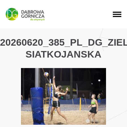
PRZEJDŹ DO MENU GŁÓWNEGO
PRZEJDŹ DO WYSZUKIWARKI
PRZEJDŹ DO TREŚCI
20260620_385_PL_DG_ZI
SIATKOJANSKA