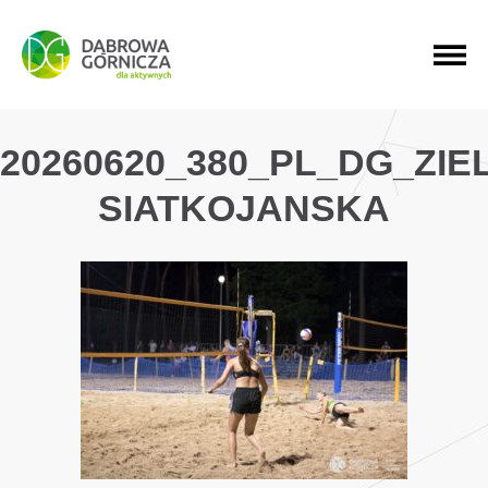
PRZEJDŹ DO MENU GŁÓWNEGO
PRZEJDŹ DO WYSZUKIWARKI
PRZEJDŹ DO TREŚCI
20260620_380_PL_DG_ZI
SIATKOJANSKA