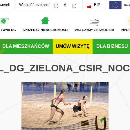
Zmniejsz rozmiar czcionki
Zwiększ rozmiar czcionki
awnych
Wielkość czcionki
A
BIP
TYWNA DG
SPRZEDAŻ NIERUCHOMOŚCI
WALCZYMY ZE SMOGIEM
INPO
DLA MIESZKAŃCÓW
UMÓW WIZYTĘ
DLA BIZNESU
PL_DG_ZIELONA_CSIR_NO