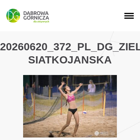
PRZEJDŹ DO MENU GŁÓWNEGO
PRZEJDŹ DO WYSZUKIWARKI
PRZEJDŹ DO TREŚCI
20260620_372_PL_DG_ZI
SIATKOJANSKA