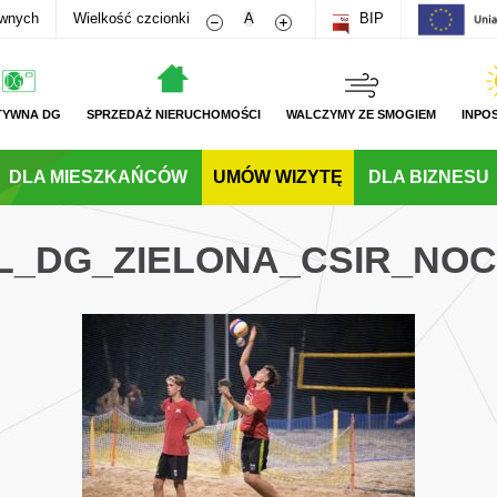
Zmniejsz rozmiar czcionki
Zwiększ rozmiar czcionki
awnych
Wielkość czcionki
A
BIP
TYWNA DG
SPRZEDAŻ NIERUCHOMOŚCI
WALCZYMY ZE SMOGIEM
INPO
DLA MIESZKAŃCÓW
UMÓW WIZYTĘ
DLA BIZNESU
PL_DG_ZIELONA_CSIR_NO