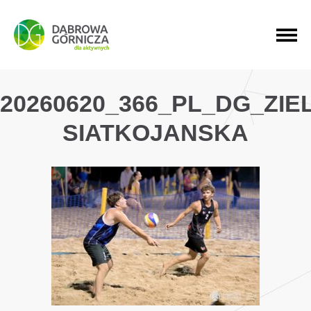
PRZEJDŹ DO MENU GŁÓWNEGO
PRZEJDŹ DO WYSZUKIWARKI
PRZEJDŹ DO TREŚCI
20260620_366_PL_DG_ZI
SIATKOJANSKA