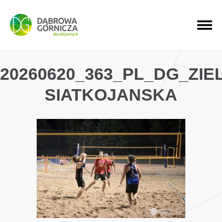
PRZEJDŹ DO MENU GŁÓWNEGO
PRZEJDŹ DO WYSZUKIWARKI
PRZEJDŹ DO TREŚCI
20260620_363_PL_DG_ZI
SIATKOJANSKA