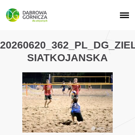
PRZEJDŹ DO MENU GŁÓWNEGO
PRZEJDŹ DO WYSZUKIWARKI
PRZEJDŹ DO TREŚCI
20260620_362_PL_DG_ZI
SIATKOJANSKA