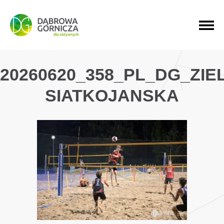
PRZEJDŹ DO MENU GŁÓWNEGO
PRZEJDŹ DO WYSZUKIWARKI
PRZEJDŹ DO TREŚCI
20260620_358_PL_DG_ZI
SIATKOJANSKA