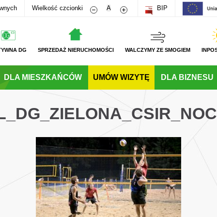
Zmniejsz rozmiar czcionki
Zwiększ rozmiar czcionki
awnych
Wielkość czcionki
A
BIP
TYWNA DG
SPRZEDAŻ NIERUCHOMOŚCI
WALCZYMY ZE SMOGIEM
INPO
DLA MIESZKAŃCÓW
UMÓW WIZYTĘ
DLA BIZNESU
PL_DG_ZIELONA_CSIR_NO