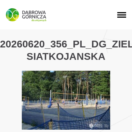
PRZEJDŹ DO MENU GŁÓWNEGO
PRZEJDŹ DO WYSZUKIWARKI
PRZEJDŹ DO TREŚCI
20260620_356_PL_DG_ZI
SIATKOJANSKA