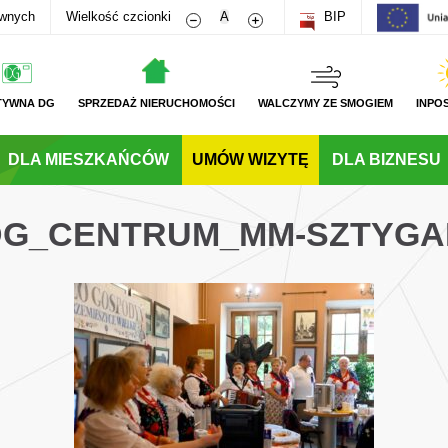
Zmniejsz rozmiar czcionki
Zwiększ rozmiar czcionki
awnych
Wielkość czcionki
A
BIP
TYWNA DG
SPRZEDAŻ NIERUCHOMOŚCI
WALCZYMY ZE SMOGIEM
INPO
DLA MIESZKAŃCÓW
UMÓW WIZYTĘ
DLA BIZNESU
L_DG_CENTRUM_MM-SZTYG