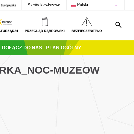
Polski
Skróty klawiszowe
STURZĄD24
PRZEGLĄD DĄBROWSKI
BEZPIECZEŃSTWO
DOŁĄCZ DO NAS
PLAN OGÓLNY
ARKA_NOC-MUZEOW