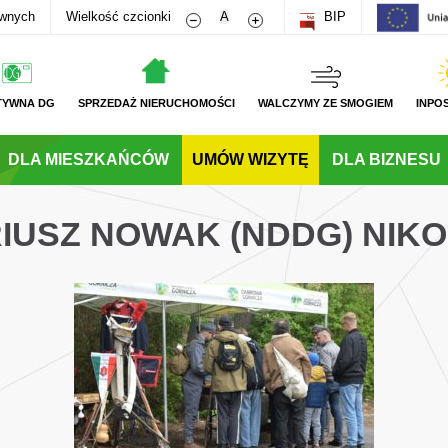
Zmniejsz rozmiar czcionki
Zwiększ rozmiar czcionki
awnych
Wielkość czcionki
A
BIP
TYWNA DG
SPRZEDAŻ NIERUCHOMOŚCI
WALCZYMY ZE SMOGIEM
INPO
DLA MIESZKAŃCÓW
UMÓW WIZYTĘ
DLA BIZNESU
IUSZ NOWAK (NDDG) NIKO