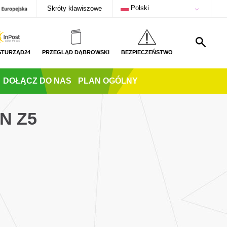
Polski
Skróty klawiszowe
STURZĄD24
PRZEGLĄD DĄBROWSKI
BEZPIECZEŃSTWO
DOŁĄCZ DO NAS
PLAN OGÓLNY
N Z5