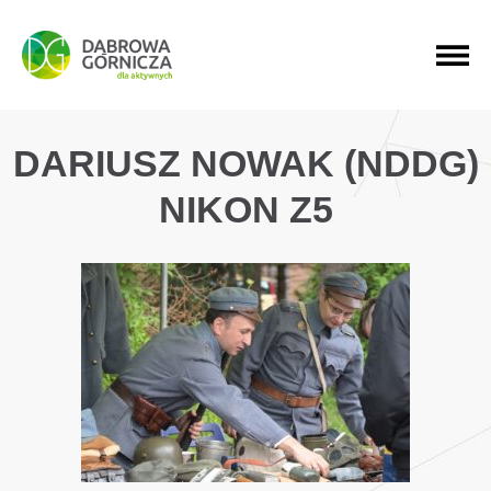
PRZEJDŹ DO MENU GŁÓWNEGO
PRZEJDŹ DO WYSZUKIWARKI
PRZEJDŹ DO TREŚCI
DARIUSZ NOWAK (NDDG)
NIKON Z5