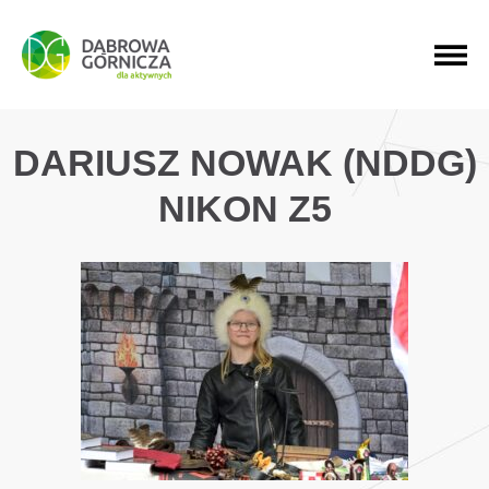
PRZEJDŹ DO MENU GŁÓWNEGO
PRZEJDŹ DO WYSZUKIWARKI
PRZEJDŹ DO TREŚCI
DARIUSZ NOWAK (NDDG)
NIKON Z5