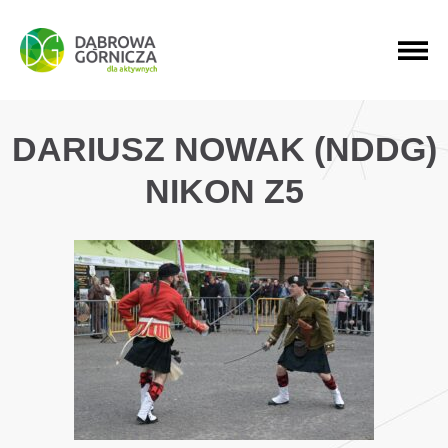
PRZEJDŹ DO MENU GŁÓWNEGO
PRZEJDŹ DO WYSZUKIWARKI
PRZEJDŹ DO TREŚCI
DARIUSZ NOWAK (NDDG)
NIKON Z5