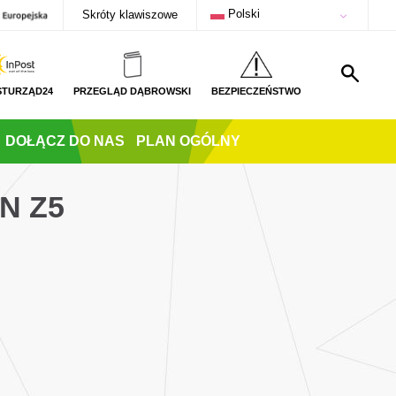
Polski
Skróty klawiszowe
STURZĄD24
PRZEGLĄD DĄBROWSKI
BEZPIECZEŃSTWO
DOŁĄCZ DO NAS
PLAN OGÓLNY
N Z5