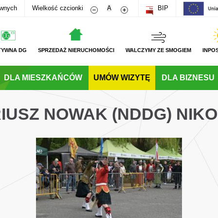
Zmniejsz rozmiar czcionki
Zwiększ rozmiar czcionki
awnych
Wielkość czcionki
A
BIP
TYWNA DG
SPRZEDAŻ NIERUCHOMOŚCI
WALCZYMY ZE SMOGIEM
INPO
DLA MIESZKAŃCÓW
UMÓW WIZYTĘ
DLA BIZNESU
IUSZ NOWAK (NDDG) NIKO