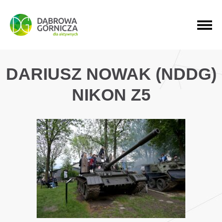
PRZEJDŹ DO MENU GŁÓWNEGO
PRZEJDŹ DO WYSZUKIWARKI
PRZEJDŹ DO TREŚCI
DARIUSZ NOWAK (NDDG)
NIKON Z5