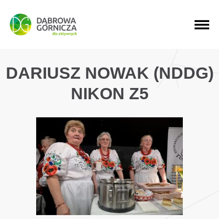
PRZEJDŹ DO MENU GŁÓWNEGO
PRZEJDŹ DO WYSZUKIWARKI
PRZEJDŹ DO TREŚCI
DARIUSZ NOWAK (NDDG)
NIKON Z5