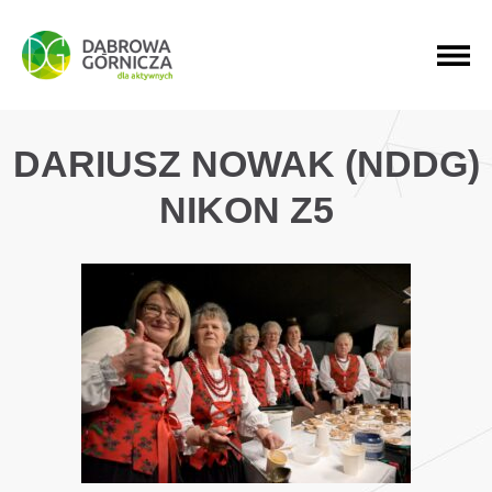
PRZEJDŹ DO MENU GŁÓWNEGO
PRZEJDŹ DO WYSZUKIWARKI
PRZEJDŹ DO TREŚCI
DARIUSZ NOWAK (NDDG)
NIKON Z5