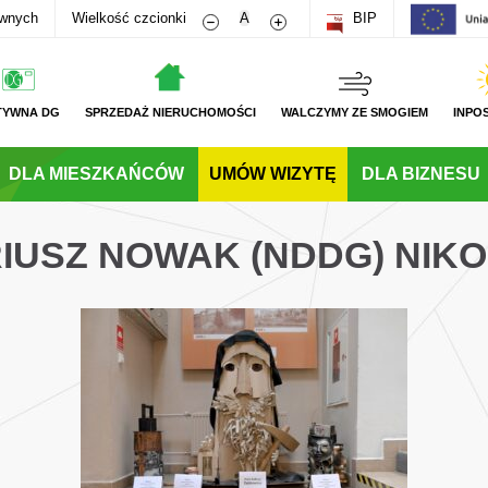
Zmniejsz rozmiar czcionki
Zwiększ rozmiar czcionki
awnych
Wielkość czcionki
A
BIP
TYWNA DG
SPRZEDAŻ NIERUCHOMOŚCI
WALCZYMY ZE SMOGIEM
INPO
DLA MIESZKAŃCÓW
UMÓW WIZYTĘ
DLA BIZNESU
IUSZ NOWAK (NDDG) NIKO