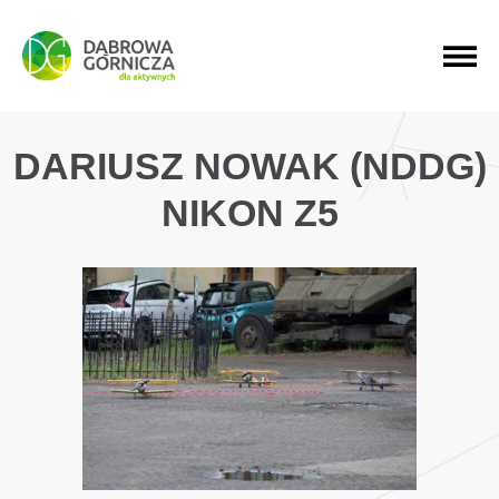
PRZEJDŹ DO MENU GŁÓWNEGO
PRZEJDŹ DO WYSZUKIWARKI
PRZEJDŹ DO TREŚCI
DARIUSZ NOWAK (NDDG)
NIKON Z5