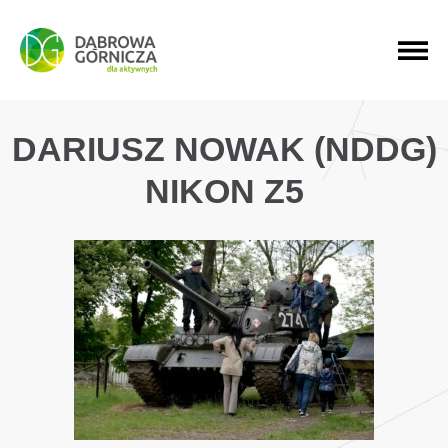
PRZEJDŹ DO MENU GŁÓWNEGO
PRZEJDŹ DO WYSZUKIWARKI
PRZEJDŹ DO TREŚCI
DARIUSZ NOWAK (NDDG)
NIKON Z5