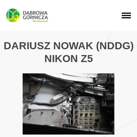
PRZEJDŹ DO MENU GŁÓWNEGO
PRZEJDŹ DO WYSZUKIWARKI
PRZEJDŹ DO TREŚCI
DARIUSZ NOWAK (NDDG)
NIKON Z5