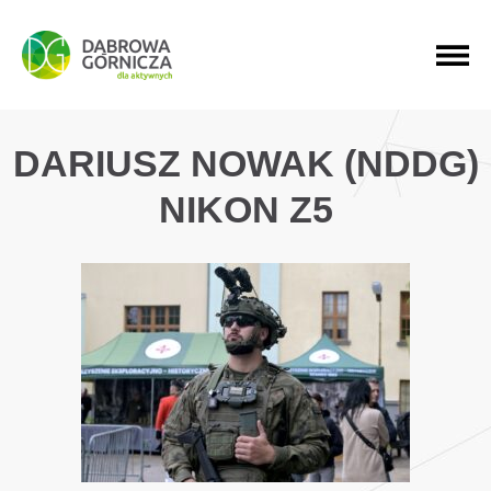
PRZEJDŹ DO MENU GŁÓWNEGO
PRZEJDŹ DO WYSZUKIWARKI
PRZEJDŹ DO TREŚCI
DARIUSZ NOWAK (NDDG)
NIKON Z5