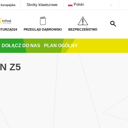
Polski
Skróty klawiszowe
STURZĄD24
PRZEGLĄD DĄBROWSKI
BEZPIECZEŃSTWO
DOŁĄCZ DO NAS
PLAN OGÓLNY
N Z5