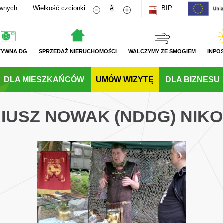
Zmniejsz rozmiar czcionki
Zwiększ rozmiar czcionki
awnych
Wielkość czcionki
A
BIP
TYWNA DG
SPRZEDAŻ NIERUCHOMOŚCI
WALCZYMY ZE SMOGIEM
INPO
DLA MIESZKAŃCÓW
UMÓW WIZYTĘ
DLA BIZNESU
IUSZ NOWAK (NDDG) NIKO