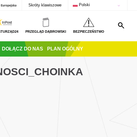
Polski
Skróty klawiszowe
STURZĄD24
PRZEGLĄD DĄBROWSKI
BEZPIECZEŃSTWO
DOŁĄCZ DO NAS
PLAN OGÓLNY
NOSCI_CHOINKA