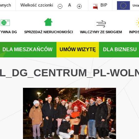
Zmniejsz rozmiar czcionki
Zwiększ rozmiar czcionki
awnych
Wielkość czcionki
A
BIP
TYWNA DG
SPRZEDAŻ NIERUCHOMOŚCI
WALCZYMY ZE SMOGIEM
INPO
DLA MIESZKAŃCÓW
UMÓW WIZYTĘ
DLA BIZNESU
_PL_DG_CENTRUM_PL-WOL