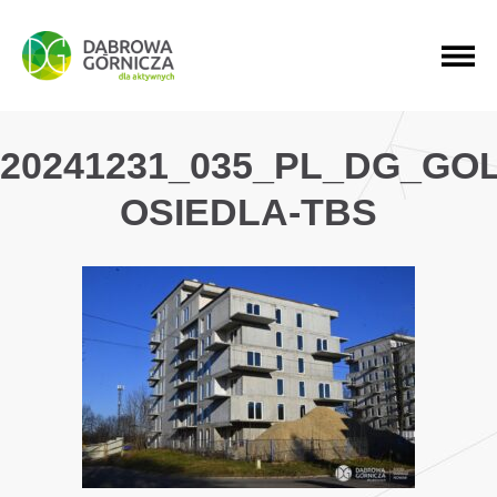
PRZEJDŹ DO MENU GŁÓWNEGO
PRZEJDŹ DO WYSZUKIWARKI
PRZEJDŹ DO TREŚCI
20241231_035_PL_DG_G
OSIEDLA-TBS