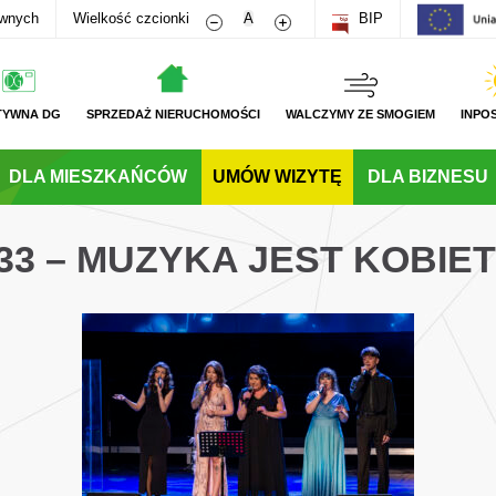
Zmniejsz rozmiar czcionki
Zwiększ rozmiar czcionki
awnych
Wielkość czcionki
A
BIP
TYWNA DG
SPRZEDAŻ NIERUCHOMOŚCI
WALCZYMY ZE SMOGIEM
INPO
DLA MIESZKAŃCÓW
UMÓW WIZYTĘ
DLA BIZNESU
33 – MUZYKA JEST KOBIE