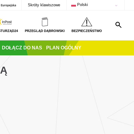
Polski
Skróty klawiszowe
STURZĄD24
PRZEGLĄD DĄBROWSKI
BEZPIECZEŃSTWO
DOŁĄCZ DO NAS
PLAN OGÓLNY
TĄ