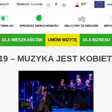
Zmniejsz rozmiar czcionki
Zwiększ rozmiar czcionki
awnych
Wielkość czcionki
A
BIP
TYWNA DG
SPRZEDAŻ NIERUCHOMOŚCI
WALCZYMY ZE SMOGIEM
INPO
DLA MIESZKAŃCÓW
UMÓW WIZYTĘ
DLA BIZNESU
19 – MUZYKA JEST KOBIE