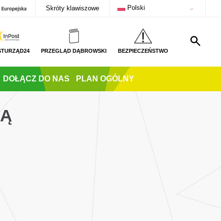
Polski
Skróty klawiszowe
STURZĄD24
PRZEGLĄD DĄBROWSKI
BEZPIECZEŃSTWO
DOŁĄCZ DO NAS
PLAN OGÓLNY
TĄ