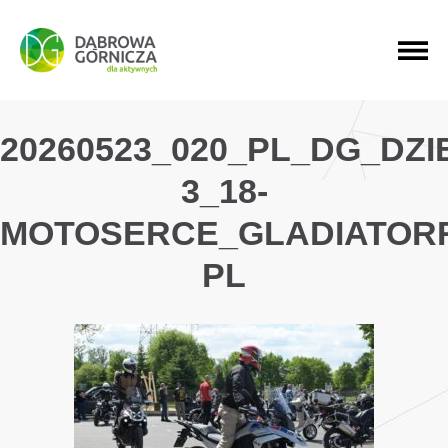
PRZEJDŹ DO MENU GŁÓWNEGO
PRZEJDŹ DO WYSZUKIWARKI
PRZEJDŹ DO TREŚCI
20260523_020_PL_DG_DZ
3_18-
MOTOSERCE_GLADIATOR
PL