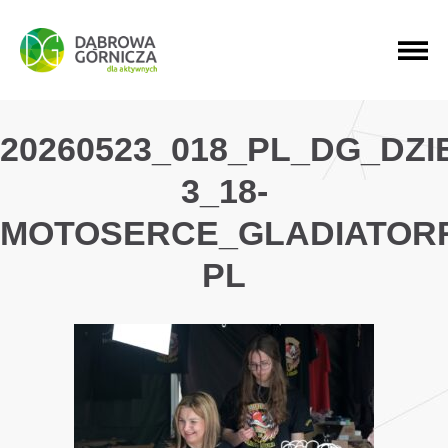
PRZEJDŹ DO MENU GŁÓWNEGO
PRZEJDŹ DO WYSZUKIWARKI
PRZEJDŹ DO TREŚCI
20260523_018_PL_DG_DZ
3_18-
MOTOSERCE_GLADIATOR
PL