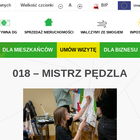
Zmniejsz rozmiar czcionki
Zwiększ rozmiar czcionki
awnych
Wielkość czcionki
A
BIP
TYWNA DG
SPRZEDAŻ NIERUCHOMOŚCI
WALCZYMY ZE SMOGIEM
INPO
DLA MIESZKAŃCÓW
UMÓW WIZYTĘ
DLA BIZNESU
018 – MISTRZ PĘDZLA