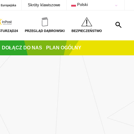
Polski
Skróty klawiszowe
STURZĄD24
PRZEGLĄD DĄBROWSKI
BEZPIECZEŃSTWO
DOŁĄCZ DO NAS
PLAN OGÓLNY