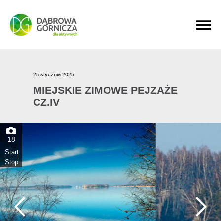
PRZEJDŹ DO MENU GŁÓWNEGO
PRZEJDŹ DO WYSZUKIWARKI
PRZEJDŹ DO TREŚCI
25 stycznia 2025
MIEJSKIE ZIMOWE PEJZAŻE
CZ.IV
18
Start
Stop