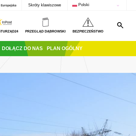
Polski
Skróty klawiszowe
STURZĄD24
PRZEGLĄD DĄBROWSKI
BEZPIECZEŃSTWO
DOŁĄCZ DO NAS
PLAN OGÓLNY