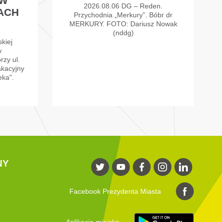
 W
2026.08.06 DG – Reden.
ACH
Przychodnia „Merkury”. Bóbr dr
MERKURY. FOTO: Dariusz Nowak
(nddg)
skiej
w
rzy ul.
akacyjny
eka".
NY
Facebook Prezydenta Miasta