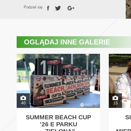
Podziel się:
OGLĄDAJ
INNE GALERIE
40
15
SUMMER BEACH CUP
S
’26 E PARKU