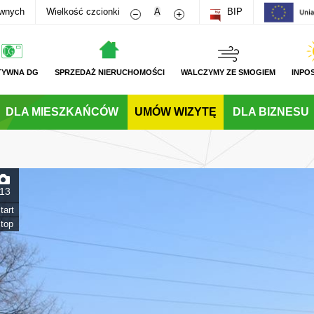
Zmniejsz rozmiar czcionki
Zwiększ rozmiar czcionki
awnych
Wielkość czcionki
A
BIP
TYWNA DG
SPRZEDAŻ NIERUCHOMOŚCI
WALCZYMY ZE SMOGIEM
INPO
DLA MIESZKAŃCÓW
UMÓW WIZYTĘ
DLA BIZNESU
13
tart
top