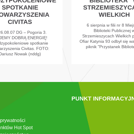
DZYPOKOLENIOWE
BIBLIOTEKA”
SPOTKANIE
STRZEMIESZYC
OWARZYSZENIA
WIELKICH
CIVITAS
6 sierpnia w filii nr 8 Miej
Biblioteki Publicznej 
6.08.07 DG – Pogoria 3.
Strzemieszycach Wielkich p
EJEMY DOBRĄ ENERGIĘ!
Ofiar Katynia 93 odbył się w
zypokoleniowe spotkanie
piknik "Przystanek Bibliot
arzyszenia Civitas. FOTO:
Dariusz Nowak (nddg)
PUNKT INFORMACYJ
 prywatności
nktów Hot Spot