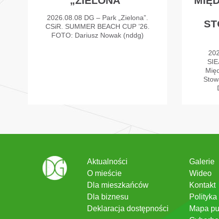
„ZIELONA”
MIĘ
2026.08.08 DG – Park „Zielona”.
ST
CSiR. SUMMER BEACH CUP ’26.
FOTO: Dariusz Nowak (nddg)
202
SI
Międ
Stow
Aktualności
Galerie
O mieście
Wideo
Dla mieszkańców
Kontakt
Dla biznesu
Polityka
Deklaracja dostępności
Mapa pu