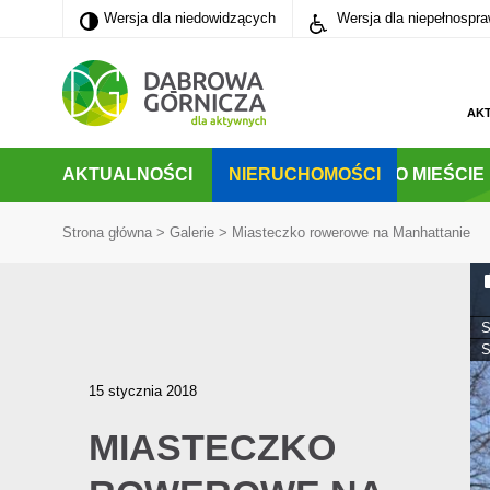
Wersja dla niedowidzących
Wersja dla niedowidzących
Wersja dla niepełnospr
PRZEJDŹ DO MENU GŁÓWNEGO
PRZEJDŹ DO WYSZUKIWARKI
PRZEJDŹ DO TREŚCI
AK
AKTUALNOŚCI
NIERUCHOMOŚCI
O MIEŚCIE
Strona główna
>
Galerie
>
Miasteczko rowerowe na Manhattanie
S
S
15 stycznia 2018
MIASTECZKO