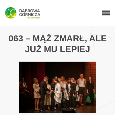
PRZEJDŹ DO MENU GŁÓWNEGO
PRZEJDŹ DO WYSZUKIWARKI
PRZEJDŹ DO TREŚCI
063 – MĄŻ ZMARŁ, ALE
JUŻ MU LEPIEJ