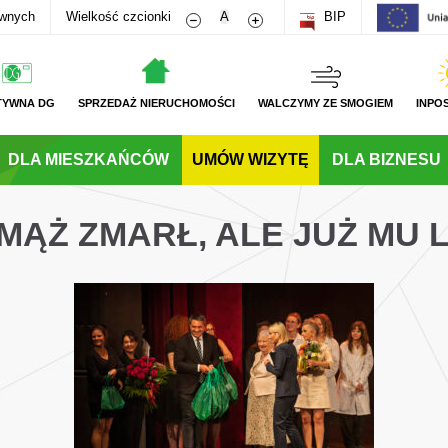
Zmniejsz rozmiar czcionki
Zwiększ rozmiar czcionki
awnych
Wielkość czcionki
A
BIP
TYWNA DG
SPRZEDAŻ NIERUCHOMOŚCI
WALCZYMY ZE SMOGIEM
INPO
DLA MIESZKAŃCÓW
UMÓW WIZYTĘ
DLA BIZNESU
 MĄŻ ZMARŁ, ALE JUŻ MU 