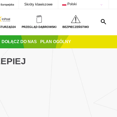
Polski
Skróty klawiszowe
STURZĄD24
PRZEGLĄD DĄBROWSKI
BEZPIECZEŃSTWO
DOŁĄCZ DO NAS
PLAN OGÓLNY
LEPIEJ