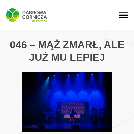
PRZEJDŹ DO MENU GŁÓWNEGO
PRZEJDŹ DO WYSZUKIWARKI
PRZEJDŹ DO TREŚCI
046 – MĄŻ ZMARŁ, ALE
JUŻ MU LEPIEJ