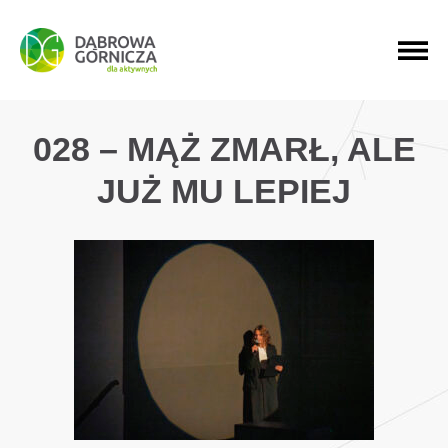
PRZEJDŹ DO MENU GŁÓWNEGO
PRZEJDŹ DO WYSZUKIWARKI
PRZEJDŹ DO TREŚCI
028 – MĄŻ ZMARŁ, ALE
JUŻ MU LEPIEJ