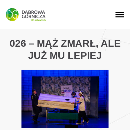
PRZEJDŹ DO MENU GŁÓWNEGO
PRZEJDŹ DO WYSZUKIWARKI
PRZEJDŹ DO TREŚCI
026 – MĄŻ ZMARŁ, ALE
JUŻ MU LEPIEJ