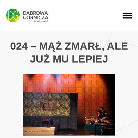
PRZEJDŹ DO MENU GŁÓWNEGO
PRZEJDŹ DO WYSZUKIWARKI
PRZEJDŹ DO TREŚCI
024 – MĄŻ ZMARŁ, ALE
JUŻ MU LEPIEJ