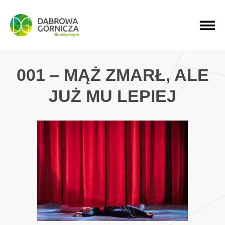
PRZEJDŹ DO MENU GŁÓWNEGO
PRZEJDŹ DO WYSZUKIWARKI
PRZEJDŹ DO TREŚCI
001 – MĄŻ ZMARŁ, ALE
JUŻ MU LEPIEJ