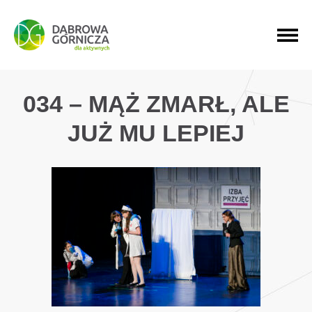
PRZEJDŹ DO MENU GŁÓWNEGO
PRZEJDŹ DO WYSZUKIWARKI
PRZEJDŹ DO TREŚCI
034 – MĄŻ ZMARŁ, ALE
JUŻ MU LEPIEJ