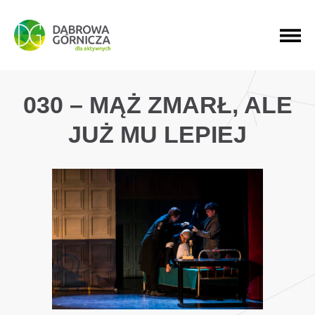
PRZEJDŹ DO MENU GŁÓWNEGO
PRZEJDŹ DO WYSZUKIWARKI
PRZEJDŹ DO TREŚCI
030 – MĄŻ ZMARŁ, ALE
JUŻ MU LEPIEJ