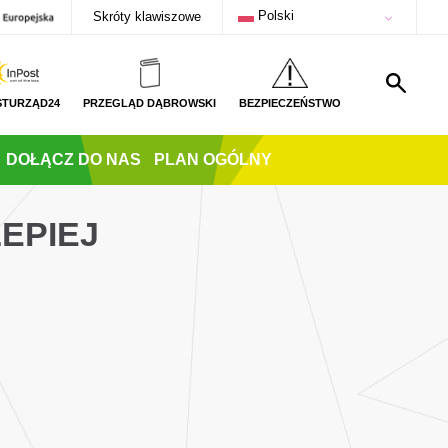
Polski
Skróty klawiszowe
STURZĄD24
PRZEGLĄD DĄBROWSKI
BEZPIECZEŃSTWO
DOŁĄCZ DO NAS
PLAN OGÓLNY
LEPIEJ