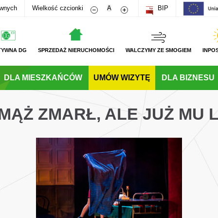
Zmniejsz rozmiar czcionki
Zwiększ rozmiar czcionki
awnych
Wielkość czcionki
A
BIP
TYWNA DG
SPRZEDAŻ NIERUCHOMOŚCI
WALCZYMY ZE SMOGIEM
INPO
DLA MIESZKAŃCÓW
UMÓW WIZYTĘ
DLA BIZNESU
 MĄŻ ZMARŁ, ALE JUŻ MU 