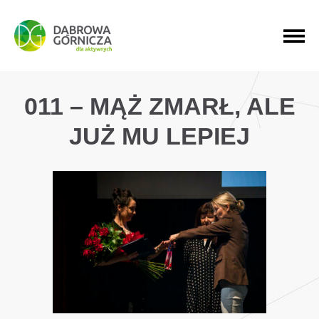
PRZEJDŹ DO MENU GŁÓWNEGO
PRZEJDŹ DO WYSZUKIWARKI
PRZEJDŹ DO TREŚCI
011 – MĄŻ ZMARŁ, ALE
JUŻ MU LEPIEJ