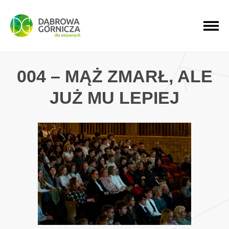
PRZEJDŹ DO MENU GŁÓWNEGO
PRZEJDŹ DO WYSZUKIWARKI
PRZEJDŹ DO TREŚCI
004 – MĄŻ ZMARŁ, ALE
JUŻ MU LEPIEJ