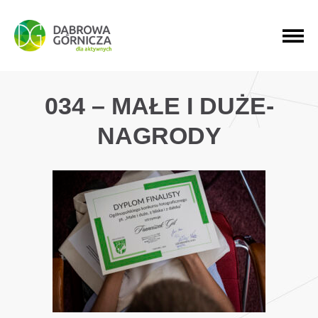
PRZEJDŹ DO MENU GŁÓWNEGO
PRZEJDŹ DO WYSZUKIWARKI
PRZEJDŹ DO TREŚCI
034 – MAŁE I DUŻE-
NAGRODY