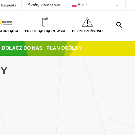
Polski
Skróty klawiszowe
STURZĄD24
PRZEGLĄD DĄBROWSKI
BEZPIECZEŃSTWO
DOŁĄCZ DO NAS
PLAN OGÓLNY
DY