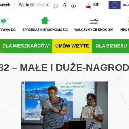
Zmniejsz rozmiar czcionki
Zwiększ rozmiar czcionki
awnych
Wielkość czcionki
A
BIP
TYWNA DG
SPRZEDAŻ NIERUCHOMOŚCI
WALCZYMY ZE SMOGIEM
INPO
DLA MIESZKAŃCÓW
UMÓW WIZYTĘ
DLA BIZNESU
32 – MAŁE I DUŻE-NAGRO